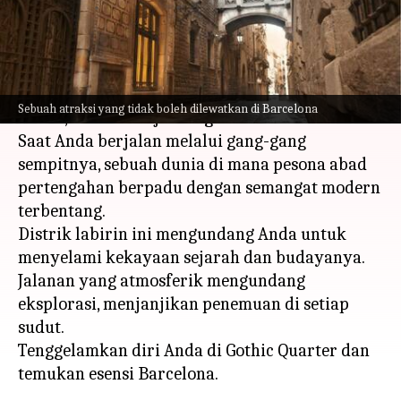
menulis
Apr 09, 2024
11:47 am
Bob
Apa ceritanya
Gothic Quarter Barcelona adalah sebuah harta
Sebuah atraksi yang tidak boleh dilewatkan di Barcelona
karun, terletak di jantung kota.
Saat Anda berjalan melalui gang-gang
sempitnya, sebuah dunia di mana pesona abad
pertengahan berpadu dengan semangat modern
terbentang.
Distrik labirin ini mengundang Anda untuk
menyelami kekayaan sejarah dan budayanya.
Jalanan yang atmosferik mengundang
eksplorasi, menjanjikan penemuan di setiap
sudut.
Tenggelamkan diri Anda di Gothic Quarter dan