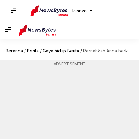
lainnya
Beranda
/
Berita
/
Gaya hidup Berita
/
Pernahkah Anda berkunjung ke labirin di Barcelona, ​​Spanyol ini?
ADVERTISEMENT