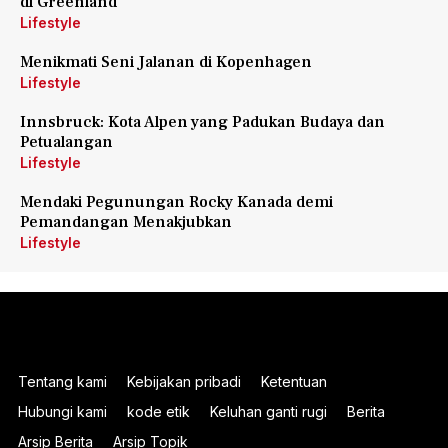
di Greenland
Lifestyle
Menikmati Seni Jalanan di Kopenhagen
Lifestyle
Innsbruck: Kota Alpen yang Padukan Budaya dan
Petualangan
Lifestyle
Mendaki Pegunungan Rocky Kanada demi
Pemandangan Menakjubkan
Lifestyle
Tentang kami
Kebijakan pribadi
Ketentuan
Hubungi kami
kode etik
Keluhan ganti rugi
Berita
Arsip Berita
Arsip Topik