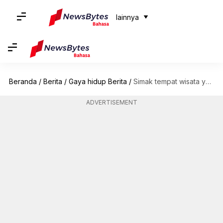
lainnya
Beranda
/
Berita
/
Gaya hidup Berita
/
Simak tempat wisata yang paling banyak difoto di dunia berikut
ADVERTISEMENT