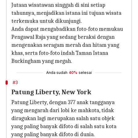
Jutaan wisatawan singgah di sini setiap
tahunnya, menjadikan istana ini tujuan wisata
terkemuka untuk dikunjungi.
Anda dapat mengabadikan foto-foto memukau
Pengawal Raja yang sedang beraksi dengan
mengenakan seragam merah dan hitam yang
khas, serta foto-foto indah Taman Istana
Buckingham yang megah.
Anda sudah
40%
selesai
#3
Patung Liberty, New York
Patung Liberty, dengan 377 anak tangganya
yang mengarah dari lobi ke mahkota, tidak
diragukan lagi merupakan salah satu objek
yang paling banyak difoto di salah satu kota
yang paling banyak difoto di dunia.