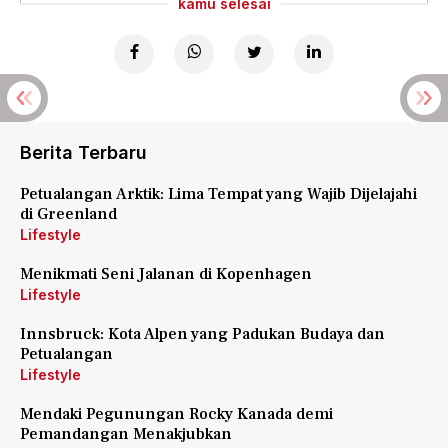
kamu selesai
Berita Terbaru
Petualangan Arktik: Lima Tempat yang Wajib Dijelajahi
di Greenland
Lifestyle
Menikmati Seni Jalanan di Kopenhagen
Lifestyle
Innsbruck: Kota Alpen yang Padukan Budaya dan
Petualangan
Lifestyle
Mendaki Pegunungan Rocky Kanada demi
Pemandangan Menakjubkan