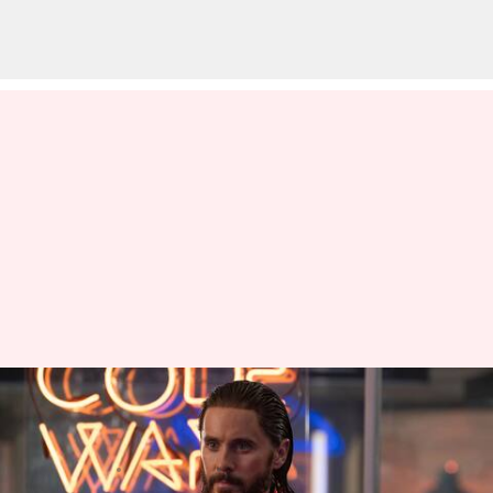
Teknik suara film Hollywood
yang mengubah industri
menulis
Jan 20, 2026
05:53 am
Bob