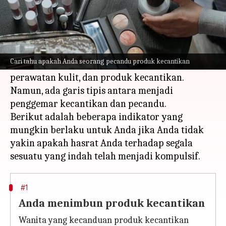
Apa ceritanya
Kita hidup dalam masyarakat yang menghargai
kecantikan dan perawatan diri dan banyak
Cari tahu apakah Anda seorang pecandu produk kecantikan
orang yang senang menjelajahi dunia riasan,
perawatan kulit, dan produk kecantikan.
Namun, ada garis tipis antara menjadi
penggemar kecantikan dan pecandu.
Berikut adalah beberapa indikator yang
mungkin berlaku untuk Anda jika Anda tidak
yakin apakah hasrat Anda terhadap segala
#1
Anda menimbun produk kecantikan
Wanita yang kecanduan produk kecantikan