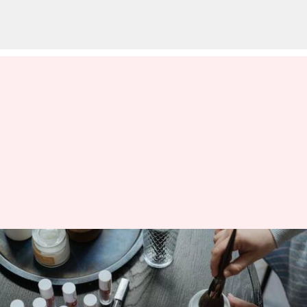
Tanda-tanda Anda mungkin
seorang pecandu kecantikan
menulis
Nov 21, 2023
11:21 am
Taufiq Al Jufri