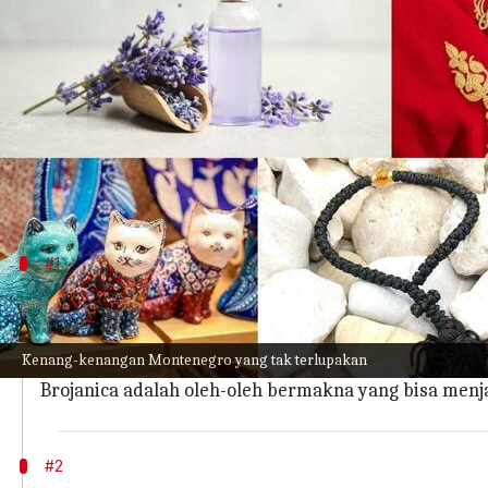
menulis
Mar 29, 2023
12:15 pm
Taufiq Al Jufri
Apa ceritanya
Sedang berada di Montenegro? Bingung mau bawa 
Pencarian Anda berakhir di sini karena kami tel
negara yang indah ini.
#1
Brojanica
Brojanica adalah gelang simpul yang terbuat dari w
Kenang-kenangan Montenegro yang tak terlupakan
Mau memakainya sebagai gelang atau memajangnya se
Brojanica adalah oleh-oleh bermakna yang bisa menj
#2