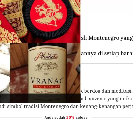
pulang apa sebagai oleh-oleh?
ah menyusun lima daftar suvenir asli Montenegro ya
ol atau benang yang digunakan untuk berdoa dan meditasi.
bagai hiasan, brojanica bisa menjadi suvenir yang unik
adi simbol tradisi Montenegro dan kenang-kenangan perj
Anda sudah
20%
selesai