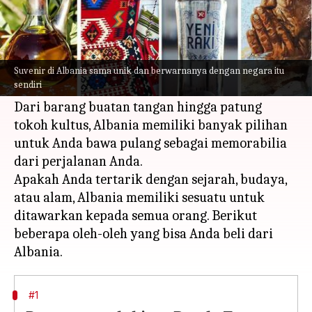
Apa ceritanya
Terletak di jantung Balkan, Albania
menawarkan budaya yang semarak dengan
Suvenir di Albania sama unik dan berwarnanya dengan negara itu
sendiri
pemandangan yang indah.
Dari barang buatan tangan hingga patung
tokoh kultus, Albania memiliki banyak pilihan
untuk Anda bawa pulang sebagai memorabilia
dari perjalanan Anda.
Apakah Anda tertarik dengan sejarah, budaya,
atau alam, Albania memiliki sesuatu untuk
ditawarkan kepada semua orang. Berikut
beberapa oleh-oleh yang bisa Anda beli dari
#1