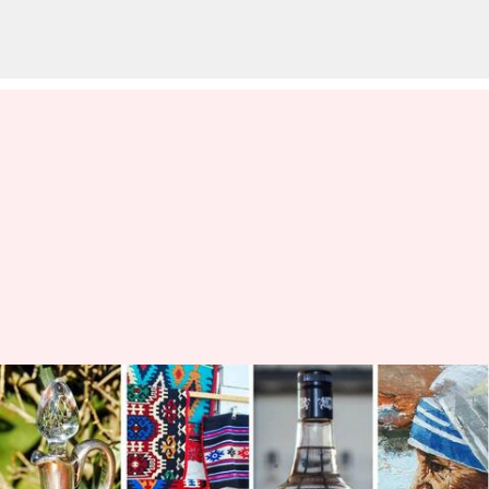
5 suvenir kaya budaya untuk
dibawa kembali dari Albania
menulis
Apr 19, 2023
11:03 am
Taufiq Al Jufri