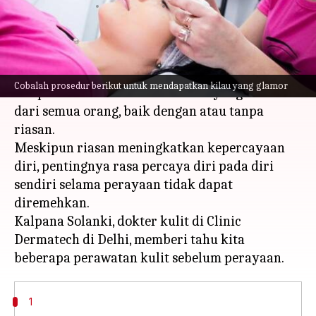
menulis
Sep 28, 2023
01:36 pm
Handoko
Apa ceritanya
Menjelang musim liburan, keinginan untuk
Cobalah prosedur berikut untuk mendapatkan kilau yang glamor
tampil bersinar alami adalah hal yang lumrah
dari semua orang, baik dengan atau tanpa
riasan.
Meskipun riasan meningkatkan kepercayaan
diri, pentingnya rasa percaya diri pada diri
sendiri selama perayaan tidak dapat
diremehkan.
Kalpana Solanki, dokter kulit di Clinic
Dermatech di Delhi, memberi tahu kita
1