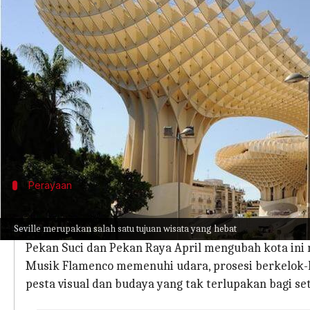
menulis
Apr 02, 2024
11:40 am
Handoko
Apa ceritanya
Seville, sebuah kota di Spanyol selatan, terkena
Kota ini menawarkan kontras yang jelas antara m
bulan-bulan yang lain.
Baik para wisatawan yang tertarik pada kegembir
Perayaan
Meriahnya Perayaan Seville
Seville merupakan salah satu tujuan wisata yang hebat
Musim perayaan di Seville adalah waktu yang tepa
Pekan Suci dan Pekan Raya April mengubah kota ini 
Musik Flamenco memenuhi udara, prosesi berkelok-
pesta visual dan budaya yang tak terlupakan bagi se