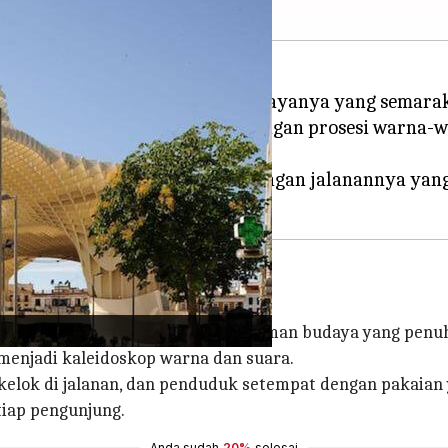
l dengan kekayaan sejarah dan budayanya yang semara
usim perayaan yang energik, dengan prosesi warna-wa
aan perayaan lokal atau ketenangan jalanannya yan
t bagi mereka yang mencari pengalaman budaya yang penu
menjadi kaleidoskop warna dan suara.
kelok di jalanan, dan penduduk setempat dengan pakai
tiap pengunjung.
Anda sudah
20%
selesai