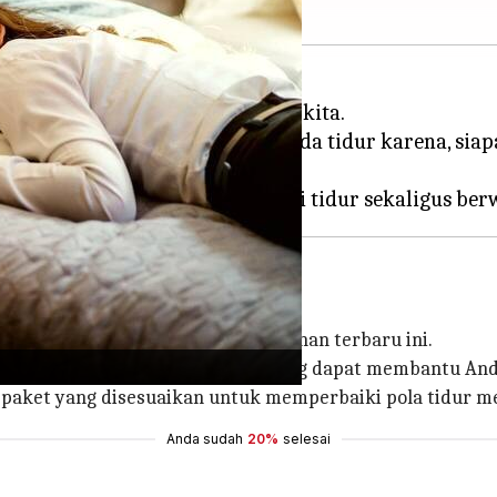
ang nyenyak di malam hari bagi kita.
 suka waktu jalan-jalan daripada tidur karena, siap
inian?
da tidur. Nah, itulah tren perjalanan terbaru ini.
litas atau layanan terkait tidur yang dapat membantu And
paket yang disesuaikan untuk memperbaiki pola tidur m
Anda sudah
20%
selesai