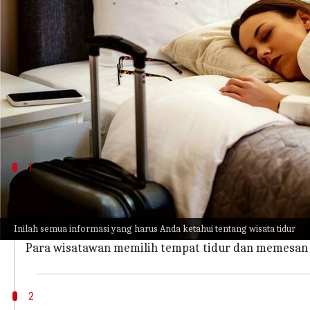
menulis
Mar 01, 2023
12:15 pm
Taufiq Al Jufri
Apa ceritanya
Kita sudah tidak asing dengan efek kurang tidur y
Misalkan selama perjalanan. Kita kebanyakan lebih
seumur hidup?
1
Apa itu wisata tidur, tren traveling kek
Bayangkan liburan di mana perhatian Anda terfokus pa
Inilah semua informasi yang harus Anda ketahui tentang wisata tidur
Wisata tidur adallah pergi berlibur dan memilih fasi
Para wisatawan memilih tempat tidur dan memesan 
2