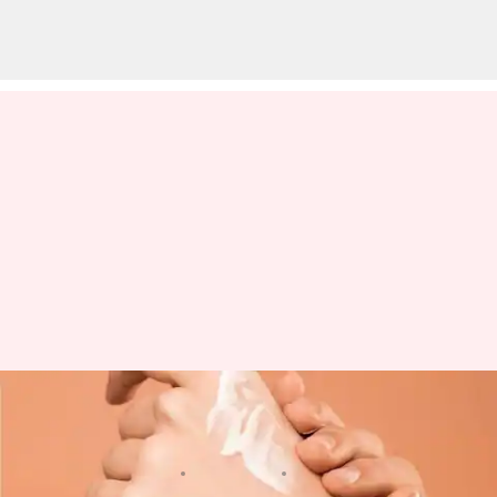
Dapatkan kulit bercahaya
dengan slugging tubuh
menulis
Feb 19, 2024
12:02 pm
Taufiq Al Jufri