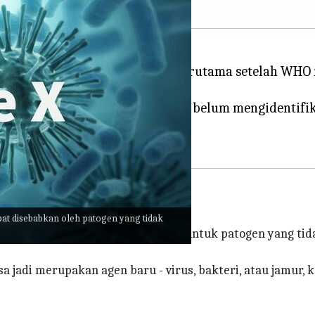
tensi pandemi di masa depan, terutama setelah WHO
yang belum diketahui ini dan belum mengidentifikasi
pat disebabkan oleh patogen yang tidak
 Penyakit X adalah nama sementara untuk patogen yang ti
jadi merupakan agen baru - virus, bakteri, atau jamur, 
.