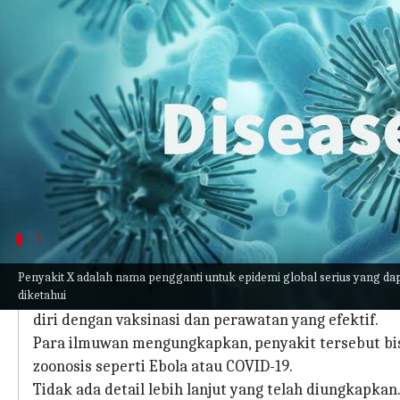
menulis
May 29, 2023
10:56 am
Taufiq Al Jufri
Apa ceritanya
Penyakit X menimbulkan kekhawatiran sebagai po
lebih mematikan daripada COVID-19.
Meskipun para ilmuwan masih mempelajari patogen 
sebagai agen penyakit baru.
1
Apa itu Penyakit X?
Penyakit X adalah nama pengganti untuk epidemi global serius yang da
diketahui
Terpilih sebagai potensi pandemi pada tahun 2018,
diri dengan vaksinasi dan perawatan yang efektif.
Para ilmuwan mengungkapkan, penyakit tersebut bisa 
zoonosis seperti Ebola atau COVID-19.
Tidak ada detail lebih lanjut yang telah diungkapkan