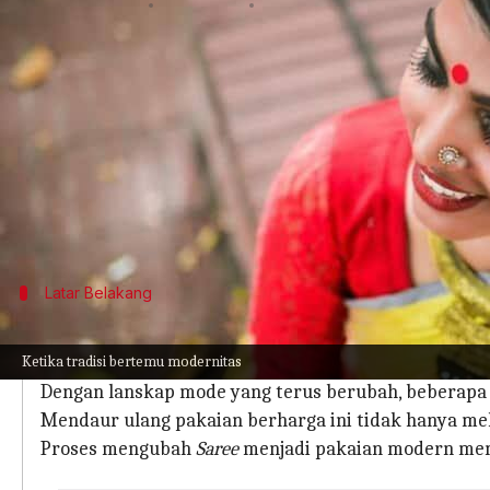
menulis
May 15, 2024
10:42 am
Handoko
Apa ceritanya
Saree
adalah busana bernuansa abadi yang kaya ak
Namun, seiring dengan berkembangnya mode dan 
baru bukan hanya sebuah tren tetapi juga sebuah
Artikel ini mengeksplorasi transformasi
Saree
yang
Latar Belakang
Seni Dalam Mendaur Ulang Saree
Ketika tradisi bertemu modernitas
Saree,
sering kali merupakan warisan yang sangat dis
Dengan lanskap mode yang terus berubah, beberapa s
Mendaur ulang pakaian berharga ini tidak hanya mel
Proses mengubah
Saree
menjadi pakaian modern memb