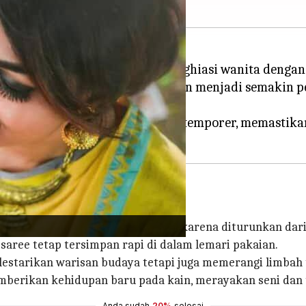
an tradisi, pakian ini telah menghiasi wanita deng
prinsip mode yang keberlanjutan menjadi semakin 
 kebutuhan.
 disayangi menjadi busana kontemporer, memastikan
ayangi, membawa nilai emosional karena diturunkan dari 
aree tetap tersimpan rapi di dalam lemari pakaian.
estarikan warisan budaya tetapi juga memerangi limbah t
erikan kehidupan baru pada kain, merayakan seni dan tra
Anda sudah
20%
selesai