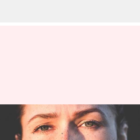
Semua yang perlu Anda ketahui
tentang tahi lalat
menulis
Jan 23, 2024
11:21 am
Bob