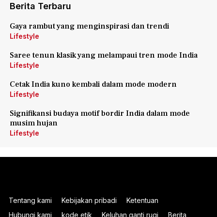
Berita Terbaru
Gaya rambut yang menginspirasi dan trendi
Lifestyle
Saree tenun klasik yang melampaui tren mode India
Lifestyle
Cetak India kuno kembali dalam mode modern
Lifestyle
Signifikansi budaya motif bordir India dalam mode
musim hujan
Lifestyle
Tentang kami
Kebijakan pribadi
Ketentuan
Hubungi kami
kode etik
Keluhan ganti rugi
Berita