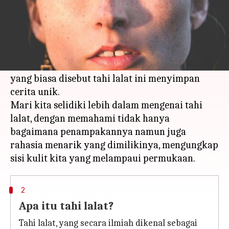
Apa ceritanya
Pernahkah Anda menatap ke cermin,
memikirkan keberadaan titik-titik hitam kecil
yang penuh teka-teki di kulit Anda? Titik-titik
yang biasa disebut tahi lalat ini menyimpan
cerita unik.
Mari kita selidiki lebih dalam mengenai tahi
lalat, dengan memahami tidak hanya
bagaimana penampakannya namun juga
rahasia menarik yang dimilikinya, mengungkap
2
Apa itu tahi lalat?
Tahi lalat, yang secara ilmiah dikenal sebagai