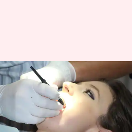
Apa itu pemutih gigi?
Haruskah Anda
mendapatkannya?
menulis
Mar 05, 2024
12:39 pm
Bob
Apa ceritanya
Senyuman kita sering kali menjadi hal pertama