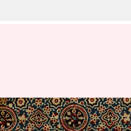
Ajrakh: Sejarah, pembuatan,
popularitas, dan gaya
menulis
Dec 20, 2023
12:34 pm
Taufiq Al Jufri