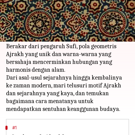
Apa ceritanya
Ajrakh, sebuah tradisi cetak blok berusia 4500
tahun dari Sindh, Pakistan, sedang mengalami
kebangkitan dalam fesyen kontemporer.
Berakar dari pengaruh Sufi, pola geometris
Ajrakh yang unik dan warna-warna yang
bersahaja mencerminkan hubungan yang
harmonis dengan alam.
Dari asal-usul sejarahnya hingga kembalinya
ke zaman modern, mari telusuri motif Ajrakh
dan sejarahnya yang kaya, dan temukan
bagaimana cara menatanya untuk
#1