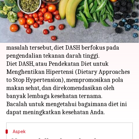
Apa ceritanya
Ketika kata "diet" terlintas di pikiran, ini
biasanya berkaitan dengan penurunan berat
badan. Meskipun sebagian besar diet mengatasi
masalah tersebut, diet DASH berfokus pada
pengendalian tekanan darah tinggi.
Diet DASH, atau Pendekatan Diet untuk
Menghentikan Hipertensi (Dietary Approaches
to Stop Hypertension), mempromosikan pola
makan sehat, dan direkomendasikan oleh
banyak lembaga kesehatan ternama.
Bacalah untuk mengetahui bagaimana diet ini
Aspek