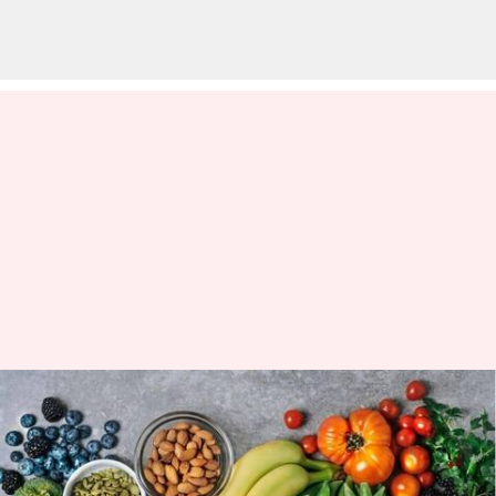
Diet DASH: Tujuan dan manfaat
diet sehat ini
menulis
Feb 23, 2024
11:57 am
Bob