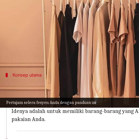
menulis
Apr 23, 2024
12:48 pm
Taufiq Al Jufri
Apa ceritanya
Di dunia yang penuh dengan fesyen cepat dan tre
Pendekatan minimalis ini tidak hanya merapikan l
kuantitas.
Konsep utama
Konsep lemari pakaian kapsul
Lemari pakaian kapsul dibangun di atas fondasi ke
Pertajam selera fesyen Anda dengan panduan ini
Biasanya terdiri dari 30 hingga 40 pakaian yang di
Idenya adalah untuk memiliki barang-barang yang 
pakaian Anda.