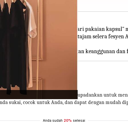
n yang cepat berlalu, konsep "lemari pakaian kapsu
emari Anda, tetapi juga mempertajam selera fesyen 
serbagunaan dan keabadian.
pilih dengan cermat yang dapat dipadupadankan untuk men
Anda sukai, cocok untuk Anda, dan dapat dengan mudah 
Anda sudah
20%
selesai