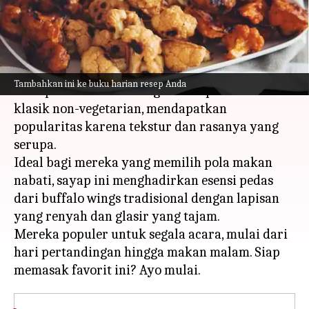
menulis
Feb 19, 2024
06:09 am
Bob
Apa ceritanya
Hidangan buffalo wings kembang kol ini
Tambahkan ini ke buku harian resep Anda
merupakan sentuhan vegetarian pada versi
klasik non-vegetarian, mendapatkan
popularitas karena tekstur dan rasanya yang
serupa.
Ideal bagi mereka yang memilih pola makan
nabati, sayap ini menghadirkan esensi pedas
dari buffalo wings tradisional dengan lapisan
yang renyah dan glasir yang tajam.
Mereka populer untuk segala acara, mulai dari
hari pertandingan hingga makan malam. Siap