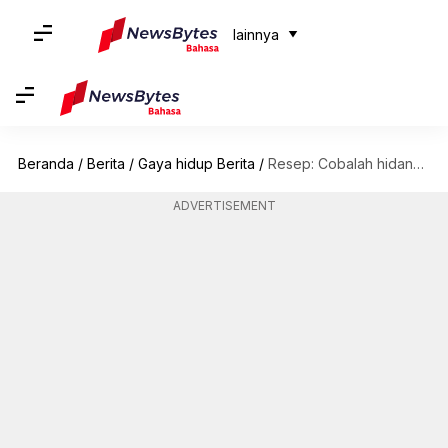
lainnya
Beranda
/
Berita
/
Gaya hidup Berita
/
Resep: Cobalah hidangan buffalo wings kembang kol vegetarian yang renyah ini
ADVERTISEMENT