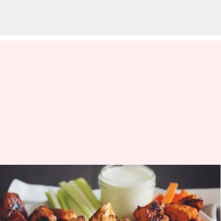
Resep: Cobalah hidangan
buffalo wings kembang kol
vegetarian yang renyah ini