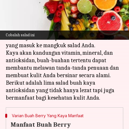
menulis
Apr 16, 2024
10:31 am
Handoko
Apa ceritanya
Asupan yang memberikan manfaat agar kulit
Cobalah salad ini
bercahaya bisa didapatkan dari buah-buahan
yang masuk ke mangkuk salad Anda.
Kaya akan kandungan vitamin, mineral, dan
antioksidan, buah-buahan tertentu dapat
membantu melawan tanda-tanda penuaan dan
membuat kulit Anda bersinar secara alami.
Berikut adalah lima salad buah kaya
antioksidan yang tidak hanya lezat tapi juga
Varian Buah Berry Yang Kaya Manfaat
Manfaat Buah Berry