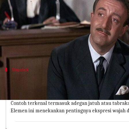
menulis
Jan 20, 2026
05:41 am
Bob
Apa ceritanya
Rutin komedi klasik Hollywood telah meninggalkan
Dengan gaya unik dan humor cerdas, film-film ini 
Artikel ini akan membahas beberapa rutin komedi
Slapstick
Keajaiban slapstick dalam komedi
Slapstick adalah salah satu bentuk komedi paling pop
Dengan aksi fisik yang berlebihan dan situasi konyol
Contoh terkenal termasuk adegan jatuh atau tabra
Elemen ini menekankan pentingnya ekspresi wajah d