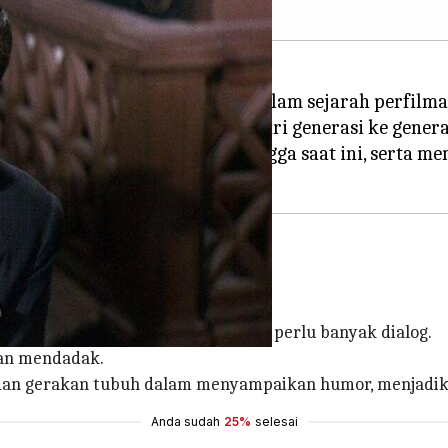
 jejak yang tak terhapuskan dalam sejarah perfilma
berhasil menghibur penonton dari generasi ke genera
 ikonik yang terus dikenang hingga saat ini, serta 
uler di era klasik Hollywood.
, slapstick menciptakan tawa tanpa perlu banyak dialog.
kan mendadak.
an gerakan tubuh dalam menyampaikan humor, menjadikan
Anda sudah
25%
selesai