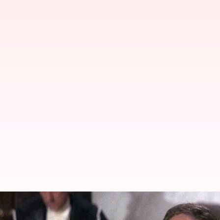
Rutin komedi Hollywood klasik y