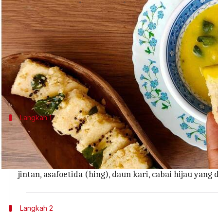
menulis
Jan 29, 2024
01:41 pm
Taufiq Al Jufri
Apa ceritanya
Khaman kadhi merupakan hidangan vegetarian yang
memadukan tekstur lembut dan empuk dari kue t
yang disebut kadhi. Ini merupakan perpaduan rasa
Langkah 1
Kumpulkan bahan-bahan berikut
Anda membutuhkan satu cangkir tepung gram (besan),
sejumput bubuk kunyit, garam secukupnya, air secuku
jintan, asafoetida (hing), daun kari, cabai hijau ya
Langkah 2