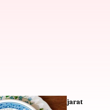
dari khaman kadhi Gujarat