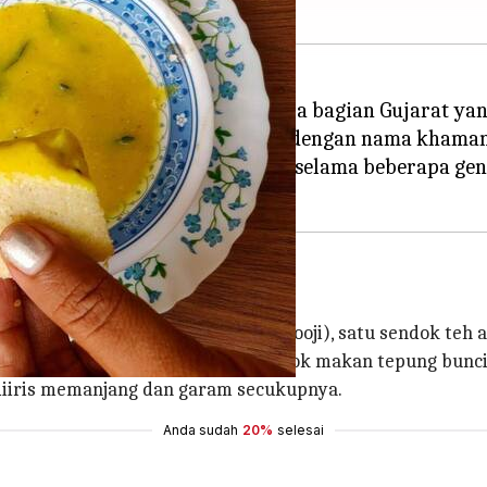
 lezat yang berasal dari negara bagian Gujarat yan
epung gram kukus yang dikenal dengan nama khaman
 yang pas dan telah diwariskan selama beberapa gener
 satu sendok makan semolina (sooji), satu sendok teh a
pnya, secangkir yogurt, dua sendok makan tepung buncis,
ng diiris memanjang dan garam secukupnya.
Anda sudah
20%
selesai