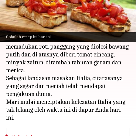
Apa ceritanya
Bruschetta, antipasto khas Italia, berasal dari
abad ke-15.
Cobalah resep ini hari ini
Hidangan ini mengedepankan kesederhanaan,
memadukan roti panggang yang diolesi bawang
putih dan di atasnya diberi tomat cincang,
minyak zaitun, ditambah taburan garam dan
merica.
Sebagai landasan masakan Italia, citarasanya
yang segar dan meriah telah mendapat
pengakuan dunia.
Mari mulai menciptakan kelezatan Italia yang
tak lekang oleh waktu ini di dapur Anda hari