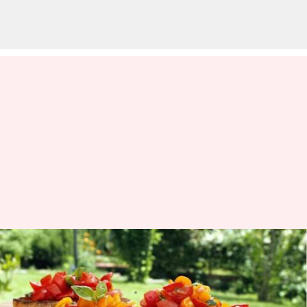
Cobalah resep bruschetta
klasik Italia ini
menulis
Feb 12, 2024
11:41 am
Bob