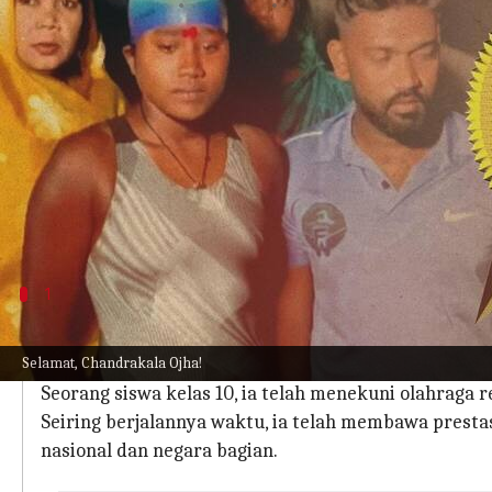
menulis
Apr 11, 2023
02:43 pm
Taufiq Al Jufri
Apa ceritanya
Membuat India bangga!
Ada begitu banyak atlet berbakat yang mewakili 
Dan bukan hanya orang dewasa, tapi termasuk j
Seperti halnya seorang gadis berusia 15 tahun da
1
Kenalan dengan Chandrakala Ojha, gadi
Selamat, Chandrakala Ojha!
Chandrakala Ojha, yang berasal dari desa Purai di C
Seorang siswa kelas 10, ia telah menekuni olahraga r
Seiring berjalannya waktu, ia telah membawa prest
nasional dan negara bagian.