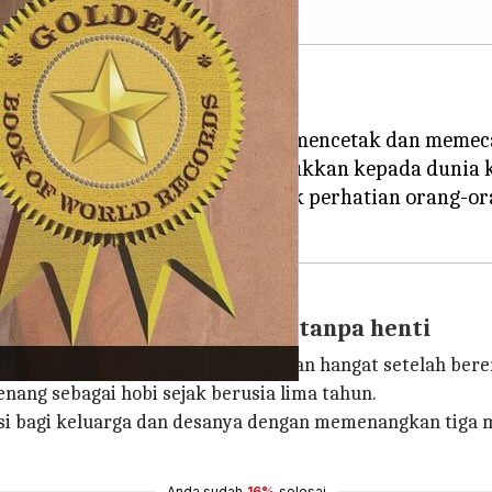
India di panggung dunia dengan mencetak dan memec
uga anak-anak ajaib yang menunjukkan kepada duni
ri Chattisgarh, India yang menarik perhatian orang-o
s yang renang delapan jam tanpa henti
hattisgarh, India menjadi pemberitaan hangat setelah ber
enang sebagai hobi sejak berusia lima tahun.
asi bagi keluarga dan desanya dengan memenangkan tiga m
Anda sudah
16%
selesai