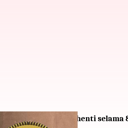
 India berenang tanpa henti selama 