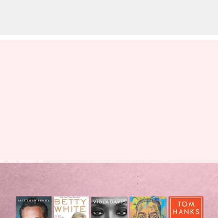
Sudahkah Anda membaca buku-
buku yang ditulis oleh
selebritas Hollywood populer