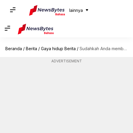
lainnya
Beranda
/
Berita
/
Gaya hidup Berita
/
Sudahkah Anda membaca buku-buku yang ditulis oleh selebritas Hollywood populer ini
ADVERTISEMENT