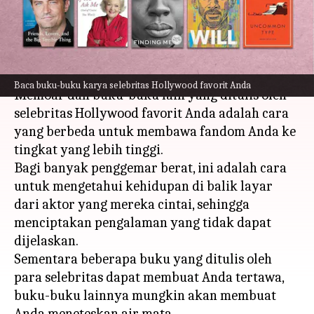
ini
menulis
Nov 03, 2023
10:49 am
Taufiq Al Jufri
Apa ceritanya
Baca buku-buku karya selebritas Hollywood favorit Anda
Memoar dan buku-buku lain yang ditulis oleh
selebritas Hollywood favorit Anda adalah cara
yang berbeda untuk membawa fandom Anda ke
tingkat yang lebih tinggi.
Bagi banyak penggemar berat, ini adalah cara
untuk mengetahui kehidupan di balik layar
dari aktor yang mereka cintai, sehingga
menciptakan pengalaman yang tidak dapat
dijelaskan.
Sementara beberapa buku yang ditulis oleh
para selebritas dapat membuat Anda tertawa,
buku-buku lainnya mungkin akan membuat