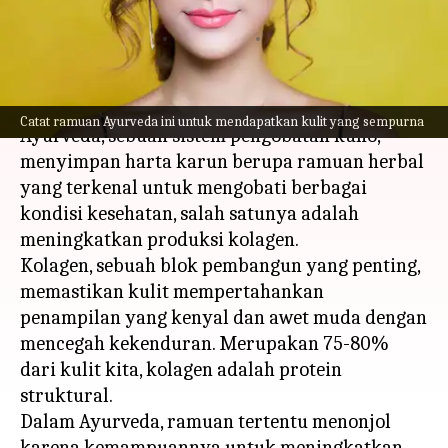
kolagen
menulis
Nov 22, 2023
01:12 pm
Taufiq Al Jufri
Apa ceritanya
Catat ramuan Ayurveda ini untuk mendapatkan kulit yang sempurna
Ayurveda, sebuah sistem pengobatan kuno,
menyimpan harta karun berupa ramuan herbal
yang terkenal untuk mengobati berbagai
kondisi kesehatan, salah satunya adalah
meningkatkan produksi kolagen.
Kolagen, sebuah blok pembangun yang penting,
memastikan kulit mempertahankan
penampilan yang kenyal dan awet muda dengan
mencegah kekenduran. Merupakan 75-80%
dari kulit kita, kolagen adalah protein
struktural.
Dalam Ayurveda, ramuan tertentu menonjol
karena kemampuannya untuk meningkatkan