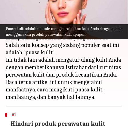
menulis
Apr 04, 2023
01:48 pm
Handoko
Apa ceritanya
Puasa kulit adalah metode mengistirahatkan kulit Anda dengan tidak
Mengikuti industri kecantikan untuk sesekali
menggunakan produk perawatan kulit apapun
mampu menghadirkan tren yang menarik.
Salah satu konsep yang sedang populer saat ini
adalah "puasa kulit".
Ini tidak lain adalah mengatur ulang kulit Anda
dengan memberikannya istirahat dari rutinitas
perawatan kulit dan produk kecantikan Anda.
Baca terus artikel ini untuk mengetahui
manfaatnya, cara mengikuti puasa kulit,
#1
Hindari produk perawatan kulit