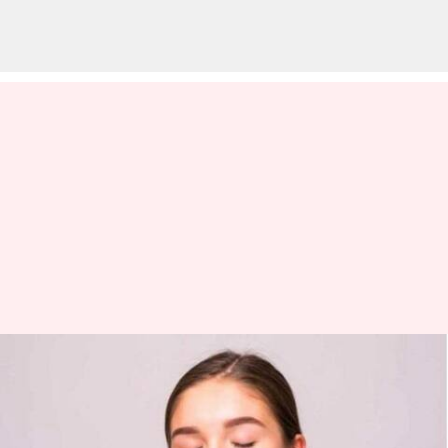
Puasa kulit: Apakah itu benar-
benar membantu
membersihkan kulit Anda?