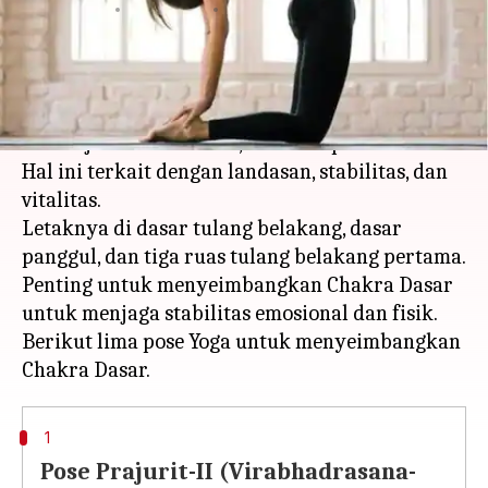
menulis
Feb 15, 2024
10:20 am
Bob
Apa ceritanya
Cakra Dasar atau Muladhara adalah salah satu
dari tujuh Cakra utama, menurut praktik Hindu.
Hal ini terkait dengan landasan, stabilitas, dan
vitalitas.
Letaknya di dasar tulang belakang, dasar
panggul, dan tiga ruas tulang belakang pertama.
Penting untuk menyeimbangkan Chakra Dasar
untuk menjaga stabilitas emosional dan fisik.
Berikut lima pose Yoga untuk menyeimbangkan
1
Pose Prajurit-II (Virabhadrasana-