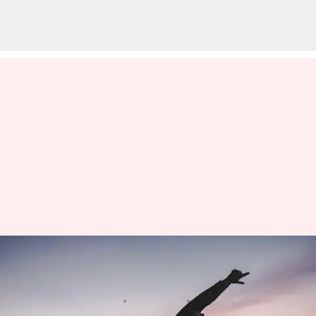
Pose Yoga untuk Menjaga
Energi Tubuh
menulis
Apr 07, 2023
02:13 pm
Shubham Gupta