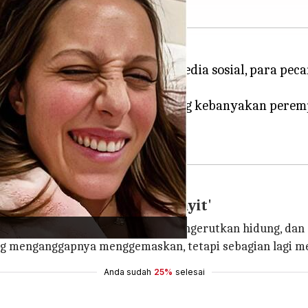
e baru yang sedang populer di media sosial, para pec
i bagaimana orang-orang, yang kebanyakan perempu
engan 'pose wajah mengernyit'
itu seseorang menyipitkan mata, mengerutkan hidung, da
ng menganggapnya menggemaskan, tetapi sebagian lagi 
Anda sudah
25%
selesai