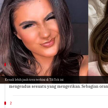
menulis
Nov 13, 2023
12:52 pm
Taufiq Al Jufri
Apa ceritanya
Jika cemberut seperti bebek belum cukup, ada pos
scrunch face
.
TikToker terkenal @Starwberrymilkmob mengamat
menyipitkan mata dan mengerutkan hidung.
1
Mari kita pahami, apa yang dimaksud d
Kenali lebih jauh tren terkini di TikTok ini
Pose ini memberikan kesan yang lucu dan lebay, ya
mengendus sesuatu yang mengerikan. Sebagian ora
2