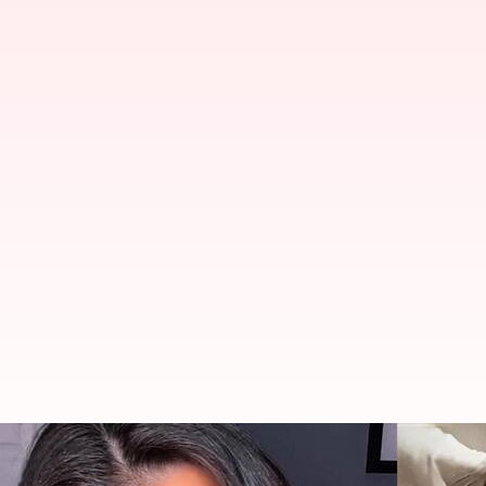
Scrunch face: Tren selfie aneh G