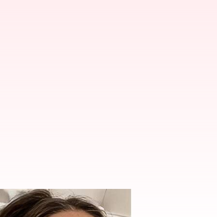
enZ yang sedang viral