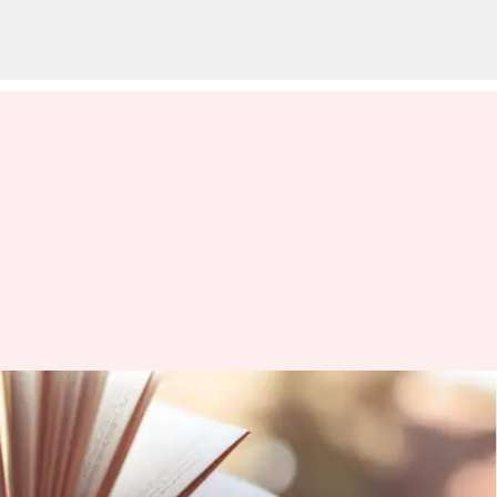
Pilihan memoar para
komedian: Buku-buku terbaik
untuk dibaca sambil tertawa