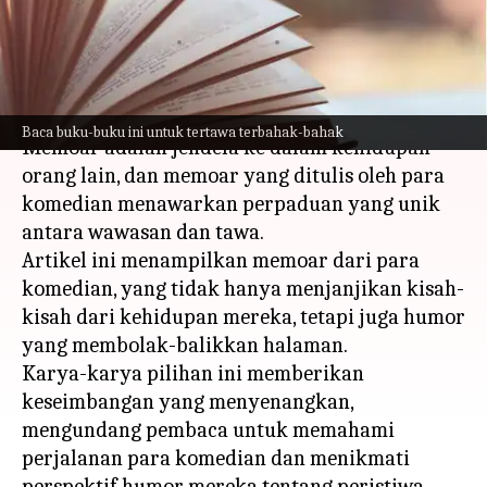
terbahak-bahak
menulis
Mar 13, 2024
01:08 pm
Taufiq Al Jufri
Apa ceritanya
Baca buku-buku ini untuk tertawa terbahak-bahak
Memoar adalah jendela ke dalam kehidupan
orang lain, dan memoar yang ditulis oleh para
komedian menawarkan perpaduan yang unik
antara wawasan dan tawa.
Artikel ini menampilkan memoar dari para
komedian, yang tidak hanya menjanjikan kisah-
kisah dari kehidupan mereka, tetapi juga humor
yang membolak-balikkan halaman.
Karya-karya pilihan ini memberikan
keseimbangan yang menyenangkan,
mengundang pembaca untuk memahami
perjalanan para komedian dan menikmati
perspektif humor mereka tentang peristiwa-