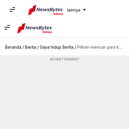
lainnya
Beranda
/
Berita
/
Gaya hidup Berita
/
Pilihan memoar para komedian: Buku-buku terbaik untuk dibaca sambil tertawa terbahak-bahak
ADVERTISEMENT