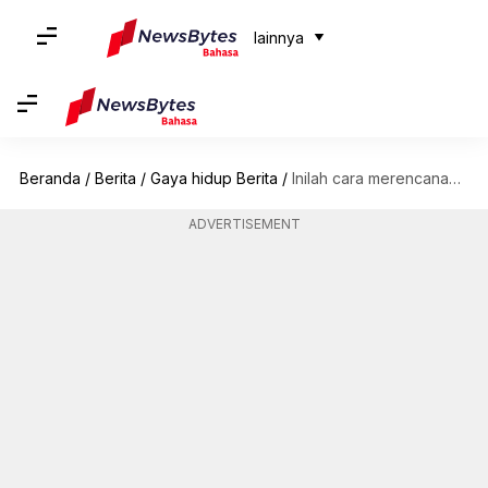
lainnya
Beranda
/
Berita
/
Gaya hidup Berita
/
Inilah cara merencanakan petualangan menjelajahi pulau di Maladewa
ADVERTISEMENT