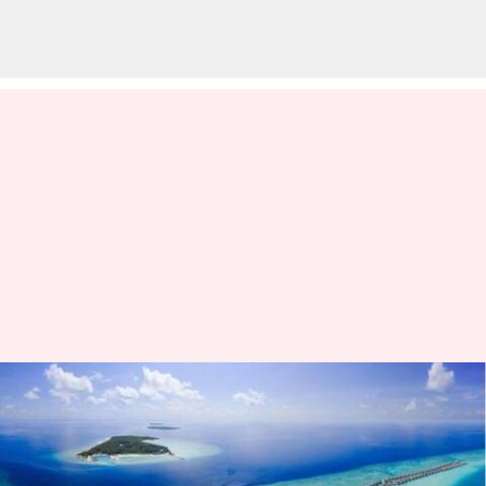
Inilah cara merencanakan
petualangan menjelajahi pulau
di Maladewa