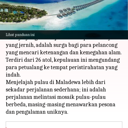
menulis
Feb 20, 2024
10:17 am
Bob
Apa ceritanya
Maladewa, surga tropis yang terkenal dengan
Lihat panduan ini
atolnya yang menakjubkan dan perairannya
yang jernih, adalah surga bagi para pelancong
yang mencari ketenangan dan kemegahan alam.
Terdiri dari 26 atol, kepulauan ini mengundang
para petualang ke tempat peristirahatan yang
indah.
Menjelajah pulau di Maladewa lebih dari
sekadar perjalanan sederhana; ini adalah
perjalanan melintasi mosaik pulau-pulau
berbeda, masing-masing menawarkan pesona