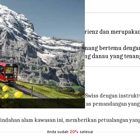
k di antara Danau Thun dan Danau Brienz dan merupa
m.
 Jungfrau, tempat lanskap yang tenang bertemu den
nungan Alpen
eluncur di atas Pegunungan Alpen Swiss dengan instrukt
angan ini. Anda akan melayang di atas pemandangan yan
keindahan alam kawasan ini, memberikan petualangan ya
Anda sudah
20%
selesai