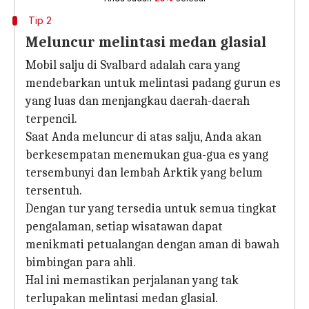
Tip 2
Meluncur melintasi medan glasial
Mobil salju di Svalbard adalah cara yang
mendebarkan untuk melintasi padang gurun es
yang luas dan menjangkau daerah-daerah
terpencil.
Saat Anda meluncur di atas salju, Anda akan
berkesempatan menemukan gua-gua es yang
tersembunyi dan lembah Arktik yang belum
tersentuh.
Dengan tur yang tersedia untuk semua tingkat
pengalaman, setiap wisatawan dapat
menikmati petualangan dengan aman di bawah
bimbingan para ahli.
Hal ini memastikan perjalanan yang tak
terlupakan melintasi medan glasial.