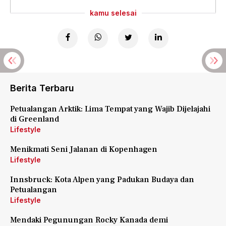
kamu selesai
Berita Terbaru
Petualangan Arktik: Lima Tempat yang Wajib Dijelajahi
di Greenland
Lifestyle
Menikmati Seni Jalanan di Kopenhagen
Lifestyle
Innsbruck: Kota Alpen yang Padukan Budaya dan
Petualangan
Lifestyle
Mendaki Pegunungan Rocky Kanada demi