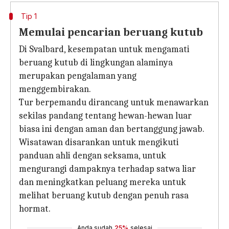
Tip 1
Memulai pencarian beruang kutub
Di Svalbard, kesempatan untuk mengamati
beruang kutub di lingkungan alaminya
merupakan pengalaman yang
menggembirakan.
Tur berpemandu dirancang untuk menawarkan
sekilas pandang tentang hewan-hewan luar
biasa ini dengan aman dan bertanggung jawab.
Wisatawan disarankan untuk mengikuti
panduan ahli dengan seksama, untuk
mengurangi dampaknya terhadap satwa liar
dan meningkatkan peluang mereka untuk
melihat beruang kutub dengan penuh rasa
hormat.
Anda sudah
25%
selesai