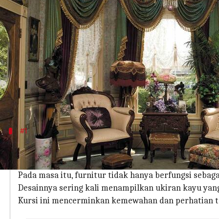
menulis
Jan 01, 2025
10:56 am
Handoko
Apa ceritanya
Kursi Victorian adalah simbol keanggunan dan rom
Dengan desain yang rumit dan detail ornamen yan
Dikenal sebagai
"Courting Chair,"
kursi ini diranc
Dalam artikel ini, kita akan menjelajahi pesona 
#1
Sejarah Singkat Kursi Victorian
Kursi Victorian berasal dari era Ratu Victoria di Ing
Pada masa itu, furnitur tidak hanya berfungsi sebaga
Desainnya sering kali menampilkan ukiran kayu yang
Kursi ini mencerminkan kemewahan dan perhatian te