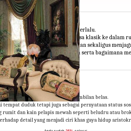
ansa dari era yang telah lama berlalu.
g kaya, kursi ini membawa nuansa klasik ke dalam 
ang untuk memberikan kenyamanan sekaligus menjaga 
dan sejarah di balik kursi Victorian serta bagaimana
gris, sekitar pertengahan abad kesembilan belas.
i tempat duduk tetapi juga sebagai pernyataan status sosi
 rumit dan kain pelapis mewah seperti beludru atau brok
rhadap detail yang menjadi ciri khas gaya hidup aristok
Anda sudah
25%
selesai