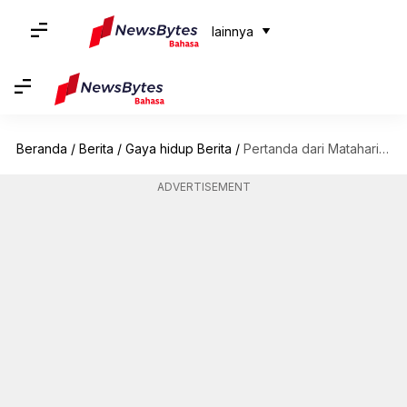
lainnya
Beranda
/
Berita
/
Gaya hidup Berita
/
Pertanda dari Matahari vs Bulan: Menelaah Fakta Dari Dua Sudut Pandang
ADVERTISEMENT