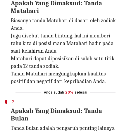
Apakah Yang Dimaksud: Tanda
Matahari
Biasanya tanda Matahari di dasari oleh zodiak
Anda.
Juga disebut tanda bintang, hal ini memberi
tahu kita di posisi mana Matahari hadir pada
saat kelahiran Anda.
Matahari dapat diposisikan di salah satu titik
pada 12 tanda zodiak.
Tanda Matahari mengungkapkan kualitas
positif dan negatif dari kepribadian Anda.
Anda sudah
20%
selesai
2
Apakah Yang Dimaksud: Tanda
Bulan
Tanda Bulan adalah pengaruh penting lainnya