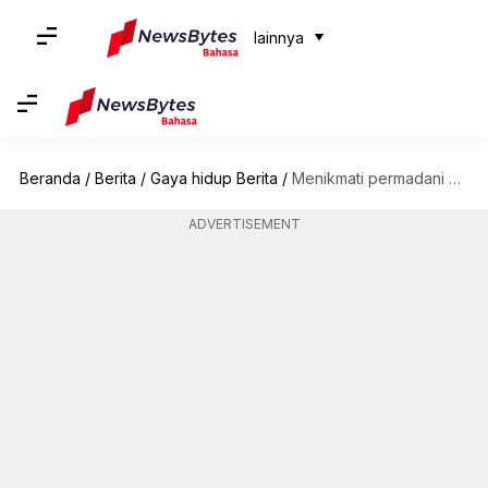
lainnya
Beranda
/
Berita
/
Gaya hidup Berita
/
Menikmati permadani kastil dan kemegahan Dataran Tinggi Skotlandia
ADVERTISEMENT