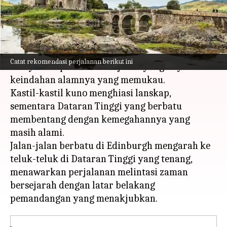
menulis
Mar 06, 2024
11:29 am
Taufiq Al Jufri
Apa ceritanya
Skotlandia mengundang para pelancong untuk
Catat rekomendasi perjalanan berikut ini
menyelami permadani sejarah yang kaya dan
keindahan alamnya yang memukau.
Kastil-kastil kuno menghiasi lanskap,
sementara Dataran Tinggi yang berbatu
membentang dengan kemegahannya yang
masih alami.
Jalan-jalan berbatu di Edinburgh mengarah ke
teluk-teluk di Dataran Tinggi yang tenang,
menawarkan perjalanan melintasi zaman
bersejarah dengan latar belakang