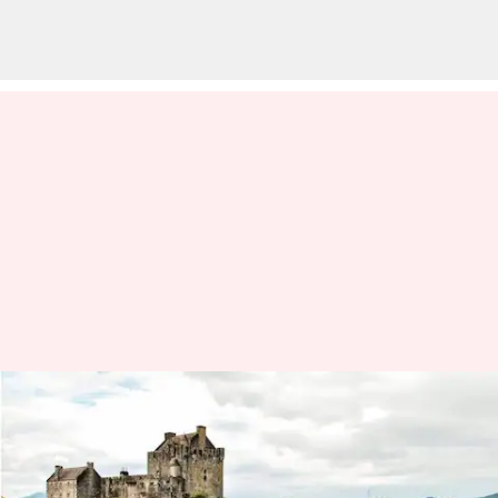
Menikmati permadani kastil
dan kemegahan Dataran Tinggi
Skotlandia