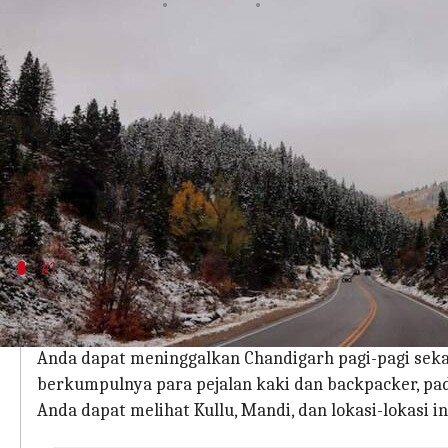
menulis
Dec 27, 2023
11:46 am
Taufiq Al Jufri
Apa ceritanya
Hawa dingin di udara mengundang para pencari pe
dingin menyelimuti lanskap India yang beragam.
India memiliki banyak tempat yang indah untuk d
baik dinikmati di musim dingin.
#1
Chandigarh ke Kasol
Mulailah perjalanan darat epik dari Chandigarh ke K
Anda dapat meninggalkan Chandigarh pagi-pagi sekal
berkumpulnya para pejalan kaki dan backpacker, pad
Anda dapat melihat Kullu, Mandi, dan lokasi-lokasi in