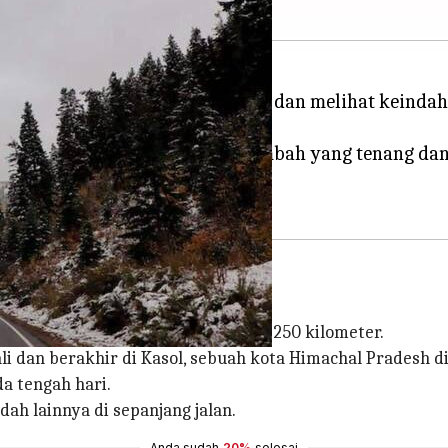
tualangan untuk turun ke jalan dan melihat keindah
ikunjungi, termasuk lembah-lembah yang tenang dan 
asol, menempuh jarak total sekitar 250 kilometer.
i dan berakhir di Kasol, sebuah kota Himachal Pradesh 
a tengah hari.
dah lainnya di sepanjang jalan.
Anda sudah
20%
selesai