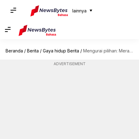
lainnya
Beranda
/
Berita
/
Gaya hidup Berita
/
Mengurai pilihan: Merajut vs merenda - ketahui perbedaannya
ADVERTISEMENT