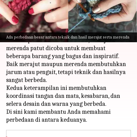
menulis
May 22, 2023
11:35 am
Taufiq Al Jufri
Apa ceritanya
Jika Anda mencoba untuk mempelajari
Ada perbedaan besar antara teknik dan hasil merajut serta merenda
keterampilan baru di musim ini, merajut dan
merenda patut dicoba untuk membuat
beberapa barang yang bagus dan inspiratif.
Baik merajut maupun merenda membutuhkan
jarum atau pengait, tetapi teknik dan hasilnya
sangat berbeda.
Kedua keterampilan ini membutuhkan
koordinasi tangan dan mata, kesabaran, dan
selera desain dan warna yang berbeda.
Di sini kami membantu Anda memahami