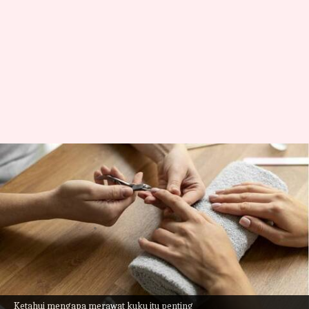
Perawatan kuku sebenarnya
lebih penting dari yang Anda
pikirkan
menulis
Mar 01, 2023
12:20 pm
Handoko
Apa ceritanya
Apakah Anda salah satu dari mereka yang tidak
Ketahui mengapa merawat kuku itu penting