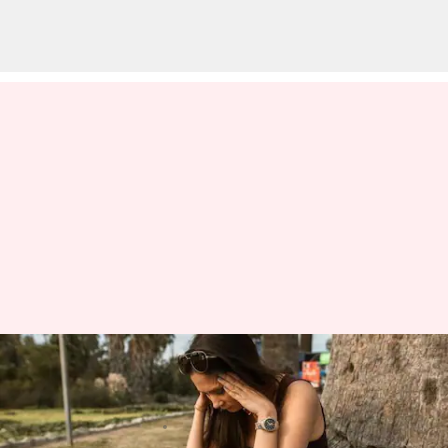
Memahami 'teknik penanganan
panca indera'
menulis
Sep 08, 2023
01:38 pm
Taufiq Al Jufri