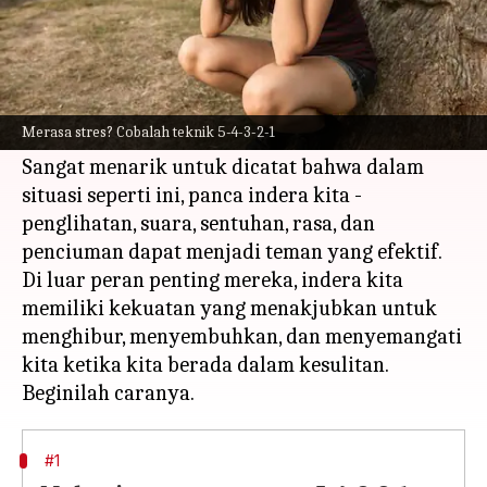
Apa ceritanya
Ketika kita menghadapi kesulitan dalam hidup,
kita sering mencari mekanisme penanganan
Merasa stres? Cobalah teknik 5-4-3-2-1
dan sumber kenyamanan.
Sangat menarik untuk dicatat bahwa dalam
situasi seperti ini, panca indera kita -
penglihatan, suara, sentuhan, rasa, dan
penciuman dapat menjadi teman yang efektif.
Di luar peran penting mereka, indera kita
memiliki kekuatan yang menakjubkan untuk
menghibur, menyembuhkan, dan menyemangati
kita ketika kita berada dalam kesulitan.
#1