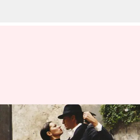
Seni dan evolusi dansa
ballroom lintas era
menulis
Jan 30, 2024
12:36 pm
Bob