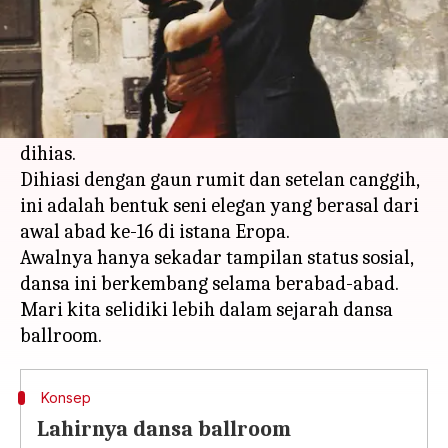
Apa ceritanya
Dansa ballroom—ya, tradisi elegan di mana
pria membungkuk dengan anggun untuk
meminta wanita berdansa di aula megah yang
dihias.
Dihiasi dengan gaun rumit dan setelan canggih,
ini adalah bentuk seni elegan yang berasal dari
awal abad ke-16 di istana Eropa.
Awalnya hanya sekadar tampilan status sosial,
dansa ini berkembang selama berabad-abad.
Mari kita selidiki lebih dalam sejarah dansa
Konsep
Lahirnya dansa ballroom