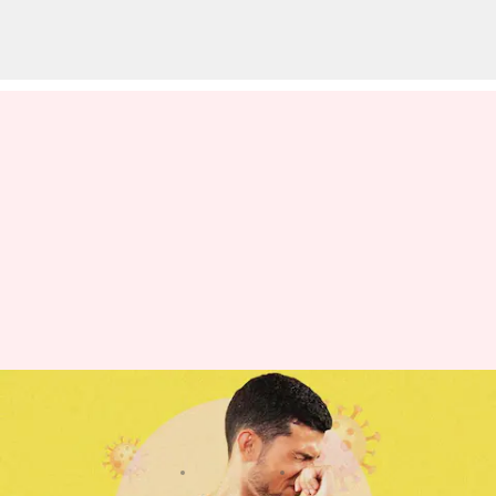
Pengobatan alami untuk
menyembuhkan flu musiman
menulis
Apr 28, 2023
12:28 pm
Taufiq Al Jufri