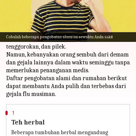
Apa ceritanya
Influenza musiman ditandai dengan munculnya
demam yang cepat, batuk (biasanya kering),
Cobalah beberapa pengobatan alami ini sewaktu Anda sakit
sakit kepala, nyeri otot dan sendi, sakit
tenggorokan, dan pilek.
Namun, kebanyakan orang sembuh dari demam
dan gejala lainnya dalam waktu seminggu tanpa
memerlukan penanganan medis.
Daftar pengobatan alami dan rumahan berikut
dapat membantu Anda pulih dan terbebas dari
1
Teh herbal
Beberapa tumbuhan herbal mengandung