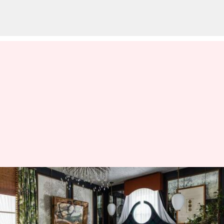
Pencahayaan Unik untuk
Hunian dan Tempat Kerja Anda
menulis
Apr 11, 2023
01:26 pm
Shubham Gupta