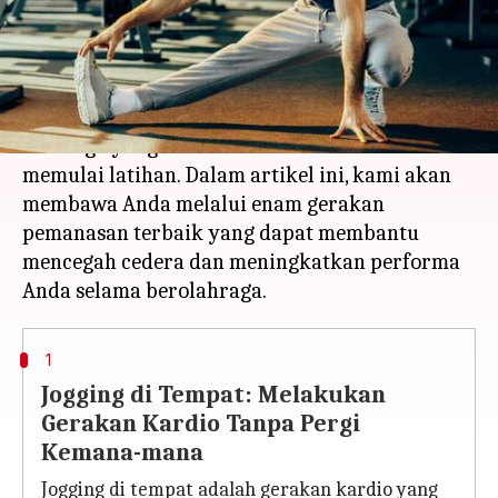
menulis
Apr 05, 2023
02:45 pm
Shubham Gupta
Apa ceritanya
Pemanasan adalah bagian penting dari rutinitas
olahraga yang harus dilakukan sebelum
memulai latihan. Dalam artikel ini, kami akan
membawa Anda melalui enam gerakan
pemanasan terbaik yang dapat membantu
mencegah cedera dan meningkatkan performa
1
Jogging di Tempat: Melakukan
Gerakan Kardio Tanpa Pergi
Kemana-mana
Jogging di tempat adalah gerakan kardio yang