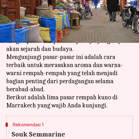
menulis
Nov 06, 2024
10:18 am
Handoko
Apa ceritanya
Marrakech, kota eksotis di Maroko, terkenal
dengan pasar rempah-rempahnya yang kaya
akan sejarah dan budaya.
Mengunjungi pasar-pasar ini adalah cara
terbaik untuk merasakan aroma dan warna-
warni rempah-rempah yang telah menjadi
bagian penting dari perdagangan selama
berabad-abad.
Berikut adalah lima pasar rempah kuno di
Rekomendasi 1
Souk Semmarine