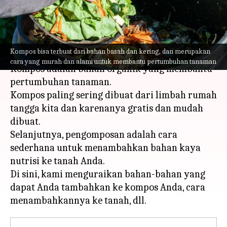
di rumah
menulis
Mar 31, 2023
11:57 am
Handoko
Apa ceritanya
Kompos bisa terbuat dari bahan basah dan kering, dan merupakan
cara yang murah dan alami untuk membantu pertumbuhan tanaman
Kompos adalah bahan organik yang membantu
pertumbuhan tanaman.
Kompos paling sering dibuat dari limbah rumah
tangga kita dan karenanya gratis dan mudah
dibuat.
Selanjutnya, pengomposan adalah cara
sederhana untuk menambahkan bahan kaya
nutrisi ke tanah Anda.
Di sini, kami menguraikan bahan-bahan yang
dapat Anda tambahkan ke kompos Anda, cara