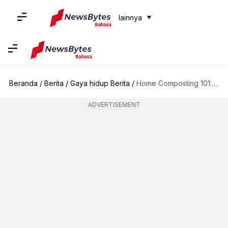
lainnya
Beranda
/
Berita
/
Gaya hidup Berita
/
Home Composting 101: Panduan langkah demi langkah untuk mulai membuat kompos di rumah
ADVERTISEMENT