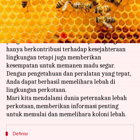
menulis
Feb 06, 2024
12:40 pm
Handoko
Apa ceritanya
Peternakan lebah di perkotaan adalah hobi
yang bermanfaat dan berkelanjutan yang tidak
hanya berkontribusi terhadap kesejahteraan
lingkungan tetapi juga memberikan
kesempatan untuk memanen madu segar.
Dengan pengetahuan dan peralatan yang tepat,
Anda dapat berhasil memelihara lebah di
lingkungan perkotaan.
Mari kita mendalami dunia peternakan lebah
perkotaan, memberikan informasi penting
Definisi