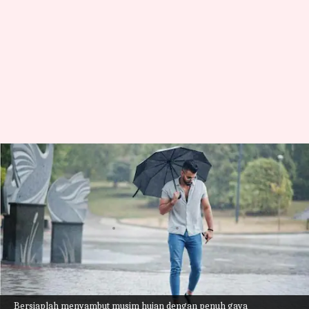
Tips fesyen praktis bagi pria
untuk menikmati musim hujan
dengan penuh gaya
menulis
Jun 30, 2023
01:29 pm
Taufiq Al Jufri
Apa ceritanya
Musim hujan memberikan pesonanya sendiri
Bersiaplah menyambut musim hujan dengan penuh gaya