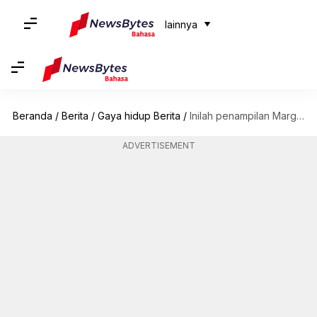
lainnya
Beranda
/
Berita
/
Gaya hidup Berita
/
Inilah penampilan Margot Robbie yang paling memukau menjelang perilisan film 'Barbie'
ADVERTISEMENT