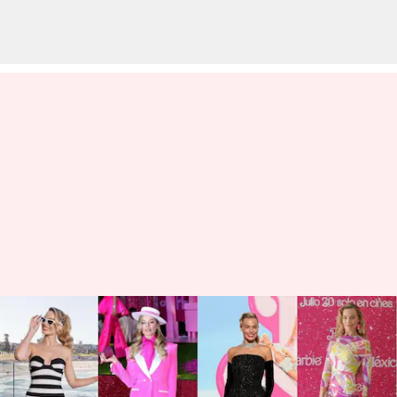
Inilah penampilan Margot
Robbie yang paling memukau
menjelang perilisan film