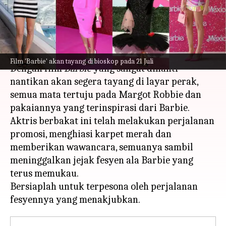
'Barbie'
menulis
Jul 19, 2023
12:29 pm
Taufiq Al Jufri
Apa ceritanya
Film 'Barbie' akan tayang di bioskop pada 21 Juli
Dengan film
Barbie
yang sangat dinanti-
nantikan akan segera tayang di layar perak,
semua mata tertuju pada Margot Robbie dan
pakaiannya yang terinspirasi dari Barbie.
Aktris berbakat ini telah melakukan perjalanan
promosi, menghiasi karpet merah dan
memberikan wawancara, semuanya sambil
meninggalkan jejak fesyen ala Barbie yang
terus memukau.
Bersiaplah untuk terpesona oleh perjalanan