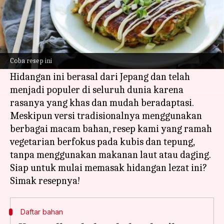
Apa ceritanya
Okonomiyaki, panekuk gurih khas Jepang,
adalah hidangan yang cocok untuk diet
Coba resep ini
vegetarian dan tanpa telur.
Hidangan ini berasal dari Jepang dan telah
menjadi populer di seluruh dunia karena
rasanya yang khas dan mudah beradaptasi.
Meskipun versi tradisionalnya menggunakan
berbagai macam bahan, resep kami yang ramah
vegetarian berfokus pada kubis dan tepung,
tanpa menggunakan makanan laut atau daging.
Siap untuk mulai memasak hidangan lezat ini?
Daftar bahan