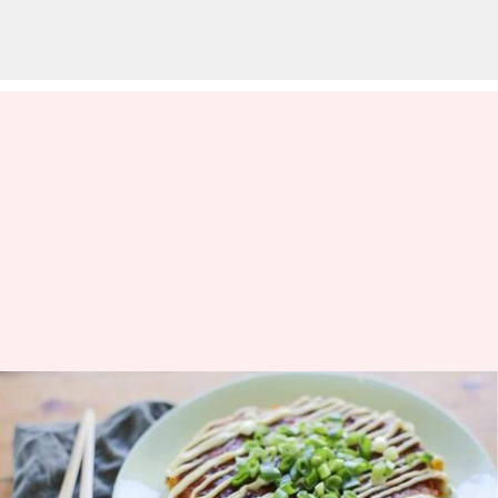
Masak okonomiyaki Jepang
yang enak ini di rumah
menulis
Apr 10, 2024
12:05 pm
Taufiq Al Jufri